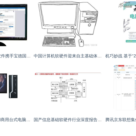
数科网维OFD版式软件携手宝德国产台式机，共筑信创生态新基石
中国计算机软硬件迎来自主基础体系标准时代
宏碁SQX4630 140N商用台式电脑评测 稳健高效的商务办公之选
国产信息基础软硬件行业深度报告 开源、迁移、上云、生态驱动计算机软硬件新格局