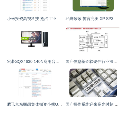
小米投资高视科技 抢占工业智能机器视觉与技术研发新高地
经典致敬 誓言完美 XP SP3 装机版 v18.1——2014年电脑装机的不朽神作
宏碁SQX4630 140N商用台式电脑评测 稳健高效的商务办公之选
国产信息基础软硬件行业深度报告 开源、迁移、上云、生态驱动计算机软硬件新格局
腾讯京东联想集体撤资小熊U租，计算机软硬件租赁市场变局再起
国产操作系统迎来高光时刻 开机十几秒，软硬件适配破万